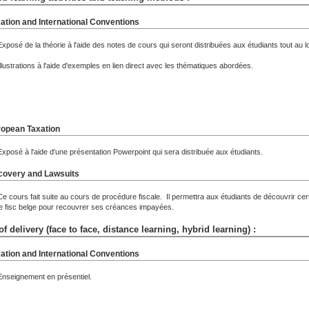
ation and International Conventions
Exposé de la théorie à l'aide des notes de cours qui seront distribuées aux étudiants tout au l
Illustrations à l'aide d'exemples en lien direct avec les thématiques abordées.
opean Taxation
Exposé à l'aide d'une présentation Powerpoint qui sera distribuée aux étudiants.
overy and Lawsuits
Ce cours fait suite au cours de procédure fiscale. Il permettra aux étudiants de découvrir c
le fisc belge pour recouvrer ses créances impayées.
f delivery (face to face, distance learning, hybrid learning) :
ation and International Conventions
Enseignement en présentiel.