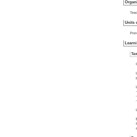
Organi
Teac
Units 
Prer
Learni
Tax
a