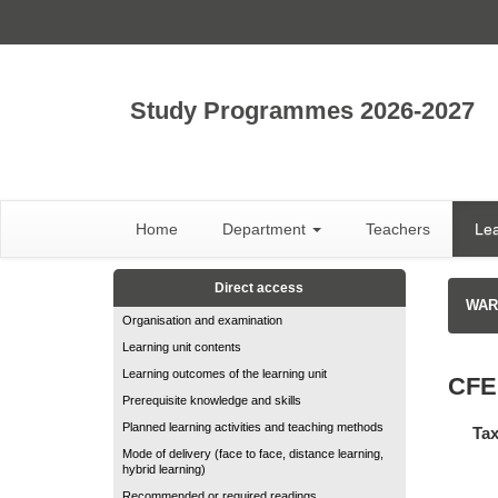
Study Programmes 2026-2027
Home
Department
Teachers
Lea
Direct access
WARN
Organisation and examination
Learning unit contents
Learning outcomes of the learning unit
CFE
Prerequisite knowledge and skills
Planned learning activities and teaching methods
Tax
Mode of delivery (face to face, distance learning,
hybrid learning)
Recommended or required readings