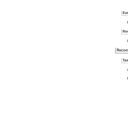
Eur
Rec
Recom
Tax