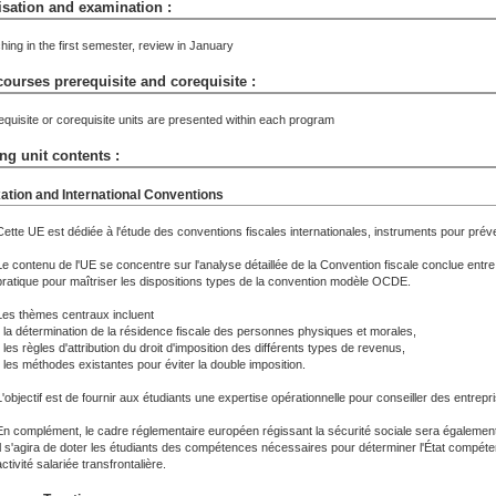
sation and examination :
hing in the first semester, review in January
courses prerequisite and corequisite :
equisite or corequisite units are presented within each program
ng unit contents :
ation and International Conventions
Cette UE est dédiée à l'étude des conventions fiscales internationales, instruments pour préve
Le contenu de l'UE se concentre sur l'analyse détaillée de la Convention fiscale conclue ent
pratique pour maîtriser les dispositions types de la convention modèle OCDE.
Les thèmes centraux incluent
- la détermination de la résidence fiscale des personnes physiques et morales,
- les règles d'attribution du droit d'imposition des différents types de revenus,
- les méthodes existantes pour éviter la double imposition.
L'objectif est de fournir aux étudiants une expertise opérationnelle pour conseiller des entrepr
En complément, le cadre réglementaire européen régissant la sécurité sociale sera égalemen
Il s'agira de doter les étudiants des compétences nécessaires pour déterminer l'État compéten
ctivité salariée transfrontalière.