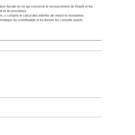
dure fiscale en ce qui concerne le recouvrement de l'impôt et les
oit et de procédure
 y compris le calcul des intérêts de retard et moratoires
ématique du contribuable et lui donner les conseils avisés