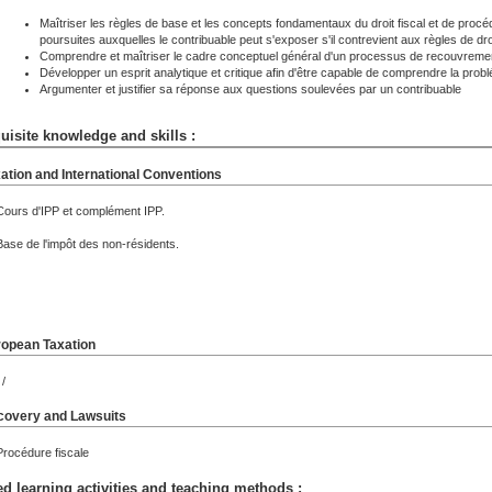
Maîtriser les règles de base et les concepts fondamentaux du droit fiscal et de procé
poursuites auxquelles le contribuable peut s'exposer s'il contrevient aux règles de dr
Comprendre et maîtriser le cadre conceptuel général d'un processus de recouvrement,
Développer un esprit analytique et critique afin d'être capable de comprendre la probl
Argumenter et justifier sa réponse aux questions soulevées par un contribuable
uisite knowledge and skills :
ation and International Conventions
Cours d'IPP et complément IPP.
Base de l'impôt des non-résidents.
opean Taxation
/
overy and Lawsuits
Procédure fiscale
d learning activities and teaching methods :