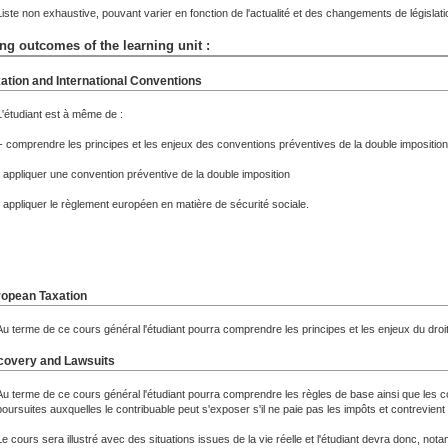
Liste non exhaustive, pouvant varier en fonction de l'actualité et des changements de législat
ng outcomes of the learning unit :
ation and International Conventions
L'étudiant est à même de :
- comprendre les principes et les enjeux des conventions préventives de la double imposition
- appliquer une convention préventive de la double imposition
- appliquer le règlement européen en matière de sécurité sociale.
opean Taxation
Au terme de ce cours général l'étudiant pourra comprendre les principes et les enjeux du droit
overy and Lawsuits
Au terme de ce cours général l'étudiant pourra comprendre les règles de base ainsi que les c
poursuites auxquelles le contribuable peut s'exposer s'il ne paie pas les impôts et contrevient
Le cours sera illustré avec des situations issues de la vie réelle et l'étudiant devra donc, not