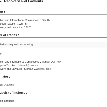
Recovery and Lawsuits
on :
tion and International Conventions : 24h Th
pean Taxation : 12h Th
very and Lawsuits : 12h Th
 of credits :
helor's degree in accounting
er :
tion and International Conventions :
Manuel
Quintana
pean Taxation :
Manuel
Quintana
very and Lawsuits :
Stefaan
Vanderschelden
nator :
uel
Quintana
ge(s) of instruction :
ch language