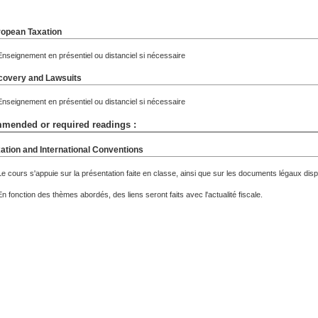
opean Taxation
Enseignement en présentiel ou distanciel si nécessaire
overy and Lawsuits
Enseignement en présentiel ou distanciel si nécessaire
mended or required readings :
ation and International Conventions
Le cours s'appuie sur la présentation faite en classe, ainsi que sur les documents légaux disp
En fonction des thèmes abordés, des liens seront faits avec l'actualité fiscale.