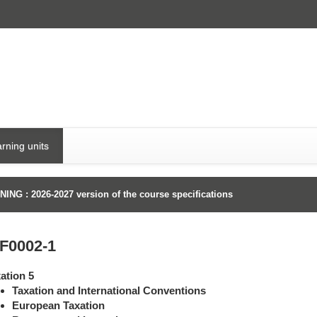
rning units
ING : 2026-2027 version of the course specifications
F0002-1
ation 5
Taxation and International Conventions
European Taxation