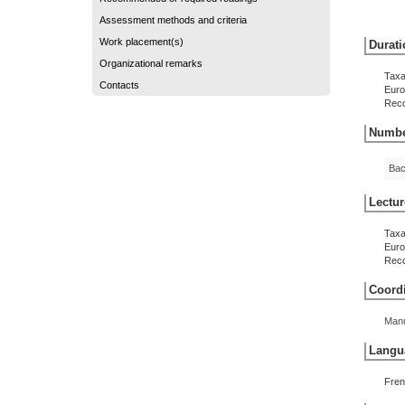
Assessment methods and criteria
Work placement(s)
Durati
Organizational remarks
Taxa
Contacts
Euro
Reco
Number
Bac
Lectur
Taxa
Euro
Reco
Coordi
Man
Langua
Fren