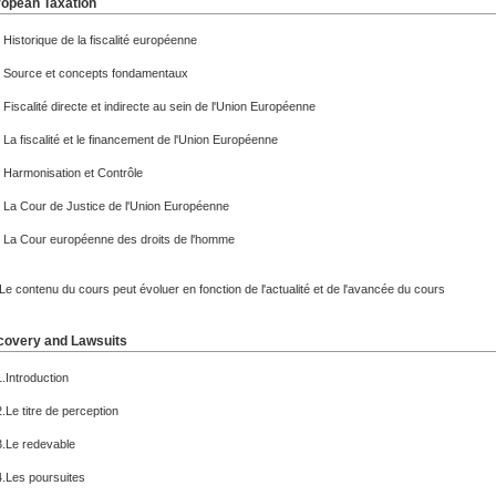
opean Taxation
- Historique de la fiscalité européenne
- Source et concepts fondamentaux
- Fiscalité directe et indirecte au sein de l'Union Européenne
- La fiscalité et le financement de l'Union Européenne
- Harmonisation et Contrôle
- La Cour de Justice de l'Union Européenne
- La Cour européenne des droits de l'homme
Le contenu du cours peut évoluer en fonction de l'actualité et de l'avancée du cours
overy and Lawsuits
1.Introduction
2.Le titre de perception
3.Le redevable
4.Les poursuites