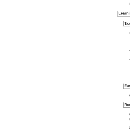
Learni
Tax
Eur
Rec