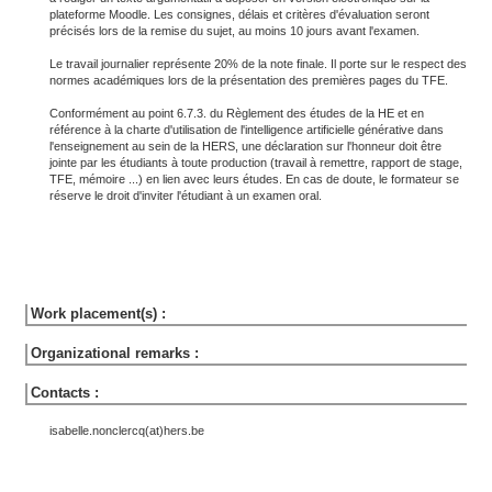
plateforme Moodle. Les consignes, délais et critères d'évaluation seront
précisés lors de la remise du sujet, au moins 10 jours avant l'examen.
Le travail journalier représente 20% de la note finale. Il porte sur le respect des
normes académiques lors de la présentation des premières pages du TFE.
Conformément au point 6.7.3. du Règlement des études de la HE et en
référence à la charte d'utilisation de l'intelligence artificielle générative dans
l'enseignement au sein de la HERS, une déclaration sur l'honneur doit être
jointe par les étudiants à toute production (travail à remettre, rapport de stage,
TFE, mémoire ...) en lien avec leurs études. En cas de doute, le formateur se
réserve le droit d'inviter l'étudiant à un examen oral.
Work placement(s) :
Organizational remarks :
Contacts :
isabelle.nonclercq(at)hers.be