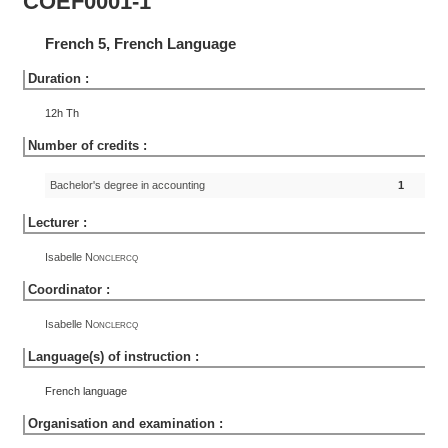
COEF0001-1
French 5, French Language
Duration :
12h Th
Number of credits :
Bachelor's degree in accounting
1
Lecturer :
Isabelle
Nonclercq
Coordinator :
Isabelle
Nonclercq
Language(s) of instruction :
French language
Organisation and examination :