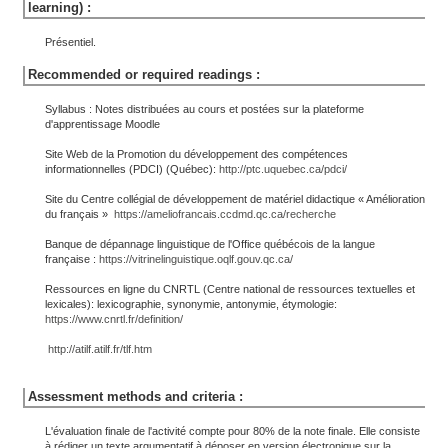
learning) :
Présentiel.
Recommended or required readings :
Syllabus : Notes distribuées au cours et postées sur la plateforme
d'apprentissage Moodle
Site Web de la Promotion du développement des compétences
informationnelles (PDCI) (Québec):
http://ptc.uquebec.ca/pdci/
Site du Centre collégial de développement de matériel didactique « Amélioration
du français »
https://ameliofrancais.ccdmd.qc.ca/recherche
Banque de dépannage linguistique de l'Office québécois de la langue
française :
https://vitrinelinguistique.oqlf.gouv.qc.ca/
Ressources en ligne du CNRTL (Centre national de ressources textuelles et
lexicales): lexicographie, synonymie, antonymie, étymologie:
https://www.cnrtl.fr/definition/
http://atilf.atilf.fr/tlf.htm
Assessment methods and criteria :
L'évaluation finale de l'activité compte pour 80% de la note finale. Elle consiste
à rédiger un texte argumentatif à déposer en version électronique sur la