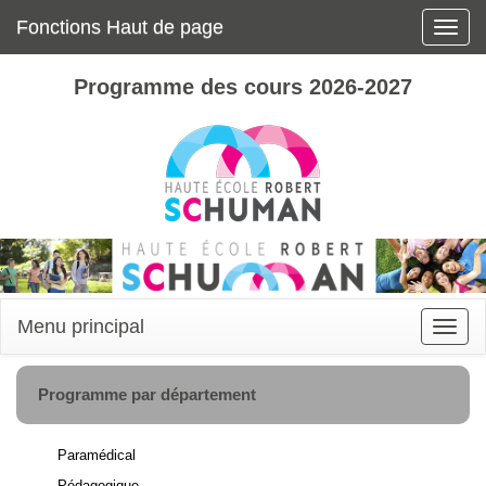
Fonctions Haut de page
Toggle
naviga
Programme des cours 2026-2027
Menu principal
Toggle
naviga
Programme par département
Paramédical
Pédagogique