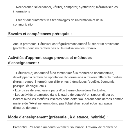
- Rechercher, sélectionner, vérifier, comparer, synthétiser, hiérarchiser les
informations
- Utiliser adéquatement les technologies de l'information et de la
communication
Savoirs et compétences prérequis :
Aucun prérequis. L'étudiant est régulièrement amené à utiliser un ordinateur
(portable) pour les recherches ou la réalisation des travaux.
Activités d'apprentissage prévues et méthodes
d'enseignement :
- L'étudiant(e) est amené à se familiariser à la recherche documentaire,
développer la recherche spontanée d'informations à travers différents médias
(livres, revues, internet), sur différentes thématiques (société, économie,
politique, écologie, etc.).
- Exercices de synthèse à partir d'un thème choisi dans l'actualité.
- Les activités organisées dans le cadre de cette AA en rapport direct ou
indirect avec les matières inscrites dans cette 'AA seront considérées comme
matière de l'AA et ne feront donc pas l'objet d'un report et/ou rattrapage
d'heures de cours.
Mode d'enseignement (présentiel, à distance, hybride) :
Présentiel. Présence au cours vivement souhaitée. Travaux de recherche