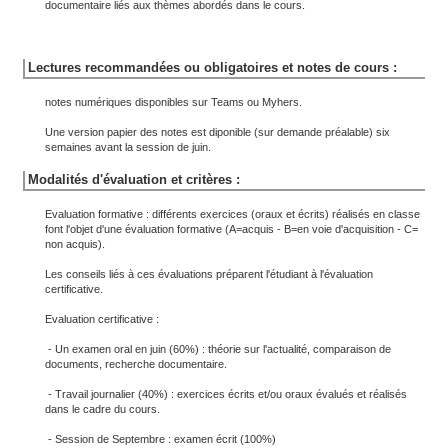
documentaire liés aux thèmes abordés dans le cours.
Lectures recommandées ou obligatoires et notes de cours :
notes numériques disponibles sur Teams ou Myhers.
Une version papier des notes est diponible (sur demande préalable) six
semaines avant la session de juin.
Modalités d'évaluation et critères :
Evaluation formative : différents exercices (oraux et écrits) réalisés en classe
font l'objet d'une évaluation formative (A=acquis - B=en voie d'acquisition - C=
non acquis).
Les conseils liés à ces évaluations préparent l'étudiant à l'évaluation
certificative.
Evaluation certificative :
- Un examen oral en juin (60%) : théorie sur l'actualité, comparaison de
documents, recherche documentaire.
- Travail journalier (40%) : exercices écrits et/ou oraux évalués et réalisés
dans le cadre du cours.
- Session de Septembre : examen écrit (100%)