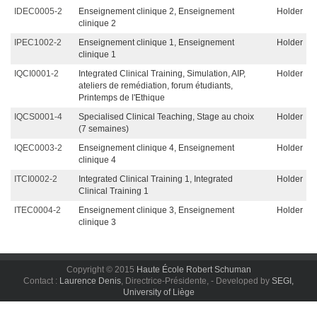
IDEC0005-2
Enseignement clinique 2, Enseignement
Holder
clinique 2
IPEC1002-2
Enseignement clinique 1, Enseignement
Holder
clinique 1
IQCI0001-2
Integrated Clinical Training, Simulation, AIP,
Holder
ateliers de remédiation, forum étudiants,
Printemps de l'Ethique
IQCS0001-4
Specialised Clinical Teaching, Stage au choix
Holder
(7 semaines)
IQEC0003-2
Enseignement clinique 4, Enseignement
Holder
clinique 4
ITCI0002-2
Integrated Clinical Training 1, Integrated
Holder
Clinical Training 1
ITEC0004-2
Enseignement clinique 3, Enseignement
Holder
clinique 3
Copyright © 2015
Haute École Robert Schuman
Contact :
Laurence Denis
, Directrice-Présidente, - Developed by
SEGI,
University of Liège