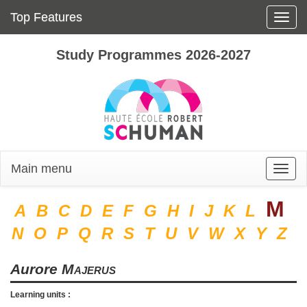
Top Features
Toggle
naviga
Study Programmes 2026-2027
Main menu
Toggle
naviga
M
A
B
C
D
E
F
G
H
I
J
K
L
N
O
P
Q
R
S
T
U
V
W
X
Y
Z
Aurore
Majerus
Learning units :