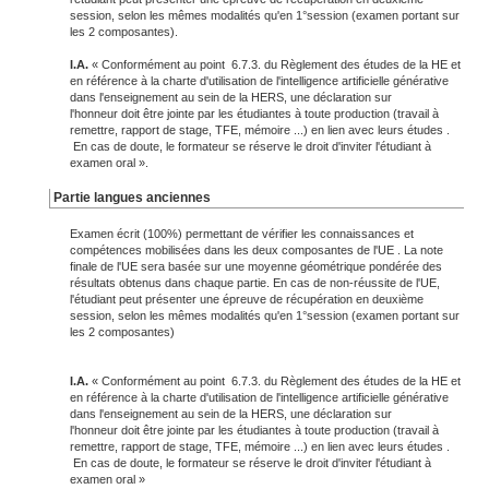
session, selon les mêmes modalités qu'en 1°session (examen portant sur
les 2 composantes).
I.A.
« Conformément au point 6.7.3. du Règlement des études de la HE et
en référence à la charte d'utilisation de l'intelligence artificielle générative
dans l'enseignement au sein de la HERS, une déclaration sur
l'honneur doit être jointe par les étudiantes à toute production (travail à
remettre, rapport de stage, TFE, mémoire ...) en lien avec leurs études .
En cas de doute, le formateur se réserve le droit d'inviter l'étudiant à
examen oral ».
Partie langues anciennes
Examen écrit (100%) permettant de vérifier les connaissances et
compétences mobilisées dans les deux composantes de l'UE . La note
finale de l'UE sera basée sur une moyenne géométrique pondérée des
résultats obtenus dans chaque partie. En cas de non-réussite de l'UE,
l'étudiant peut présenter une épreuve de récupération en deuxième
session, selon les mêmes modalités qu'en 1°session (examen portant sur
les 2 composantes)
I.A.
« Conformément au point 6.7.3. du Règlement des études de la HE et
en référence à la charte d'utilisation de l'intelligence artificielle générative
dans l'enseignement au sein de la HERS, une déclaration sur
l'honneur doit être jointe par les étudiantes à toute production (travail à
remettre, rapport de stage, TFE, mémoire ...) en lien avec leurs études .
En cas de doute, le formateur se réserve le droit d'inviter l'étudiant à
examen oral »