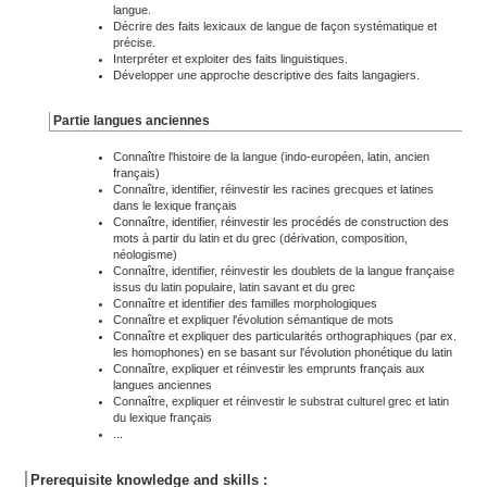
langue.
Décrire des faits lexicaux de langue de façon systématique et
précise.
Interpréter et exploiter des faits linguistiques.
Développer une approche descriptive des faits langagiers.
Partie langues anciennes
Connaître l'histoire de la langue (indo-européen, latin, ancien
français)
Connaître, identifier, réinvestir les racines grecques et latines
dans le lexique français
Connaître, identifier, réinvestir les procédés de construction des
mots à partir du latin et du grec (dérivation, composition,
néologisme)
Connaître, identifier, réinvestir les doublets de la langue française
issus du latin populaire, latin savant et du grec
Connaître et identifier des familles morphologiques
Connaître et expliquer l'évolution sémantique de mots
Connaître et expliquer des particularités orthographiques (par ex.
les homophones) en se basant sur l'évolution phonétique du latin
Connaître, expliquer et réinvestir les emprunts français aux
langues anciennes
Connaître, expliquer et réinvestir le substrat culturel grec et latin
du lexique français
...
Prerequisite knowledge and skills :