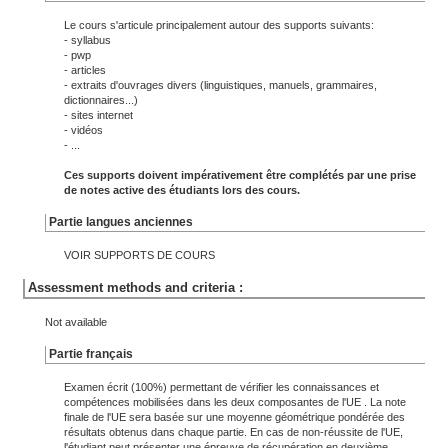
Le cours s'articule principalement autour des supports suivants:
- syllabus
- pwp
- articles
- extraits d'ouvrages divers (linguistiques, manuels, grammaires,
dictionnaires...)
- sites internet
- vidéos
- ...
Ces supports doivent impérativement être complétés par une prise
de notes active des étudiants lors des cours.
Partie langues anciennes
VOIR SUPPORTS DE COURS
Assessment methods and criteria :
Not available
Partie français
Examen écrit (100%) permettant de vérifier les connaissances et
compétences mobilisées dans les deux composantes de l'UE . La note
finale de l'UE sera basée sur une moyenne géométrique pondérée des
résultats obtenus dans chaque partie. En cas de non-réussite de l'UE,
l'étudiant peut présenter une épreuve de récupération en deuxième