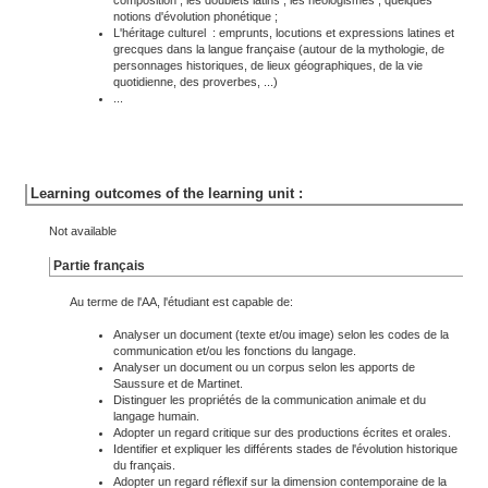
composition ; les doublets latins ; les néologismes ; quelques
notions d'évolution phonétique ;
L'héritage culturel : emprunts, locutions et expressions latines et
grecques dans la langue française (autour de la mythologie, de
personnages historiques, de lieux géographiques, de la vie
quotidienne, des proverbes, ...)
...
Learning outcomes of the learning unit :
Not available
Partie français
Au terme de l'AA, l'étudiant est capable de:
Analyser un document (texte et/ou image) selon les codes de la
communication et/ou les fonctions du langage.
Analyser un document ou un corpus selon les apports de
Saussure et de Martinet.
Distinguer les propriétés de la communication animale et du
langage humain.
Adopter un regard critique sur des productions écrites et orales.
Identifier et expliquer les différents stades de l'évolution historique
du français.
Adopter un regard réflexif sur la dimension contemporaine de la