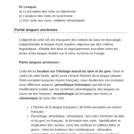
IV. Lexique
a) La formation des mots en diachronie
b) L'analyse des mots en synchronie
c) Des mots aux sens: relations sémantiques
Partie langues anciennes
L'objectif de cette UE est d'acquérir des notions de base en lexicologie,
d'appréhender le lexique d'une manière objective par des critères
linguistiques, d'établir des liens et regroupements possibles entre les
lexies d'une langue, fondés sur le sens, la forme ou l'usage.
Partie langues anciennes :
Cette AA se
focalise sur l'héritage lexical du latin et du grec
. Dans le
cadre de cette étude, après avoir retracé l'histoire de la langue (depuis
l'indo-européen jusqu'au moyen français), nous étudierons son évolution
sous différents aspects (
phonétique historique
(qui décrit les
modifications subies par les systèmes phonologiques des langues au
cours de leur histoire) ,
morphologie
(la formation des mots) et
sémantique
(le sens des mot).
L'histoire de la langue française ( de l'indo-européen au moyen
français)
Étymologie, phonétique, sémantique : les voies d'entrées du latin
et du grec en français, la formation des mots : identification et
explication des racines; sens des préfixes et suffixes latins et
grecs ; mise en évidence des combinaisons : dérivation,