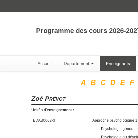
Programme des cours 2026-202
Accueil
Département
Enseignants
A
B
C
D
E
F
Zoé
Prévot
Unités d'enseignement :
EDAB0002-3
Approche psychologique 1
-
Psychologie générale
-
Psychologie du dével