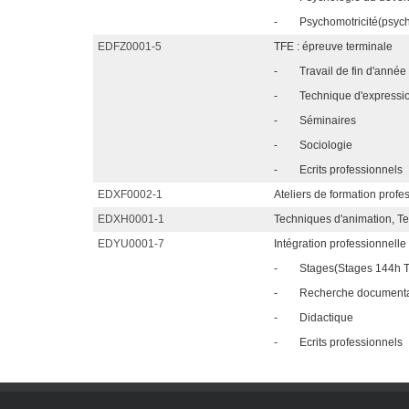
-
Psychomotricité(psych
EDFZ0001-5
TFE : épreuve terminale
-
Travail de fin d'année
-
Technique d'expressio
-
Séminaires
-
Sociologie
-
Ecrits professionnels
EDXF0002-1
Ateliers de formation profe
EDXH0001-1
Techniques d'animation, Tec
EDYU0001-7
Intégration professionnelle
-
Stages(Stages 144h 
-
Recherche documenta
-
Didactique
-
Ecrits professionnels