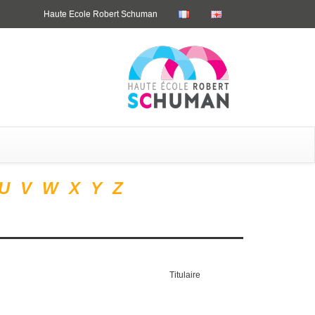
Haute Ecole Robert Schuman
U
V
W
X
Y
Z
Titulaire