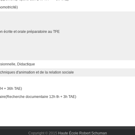
omotricité)
n écrite et orale préparatoire au TFE
ssionnelle, Didactique
hniques d'animation et de la relation sociale
TH + 36h TAE)
ire(Recherche documentaire 12h th + 3h TAE)
Copyright © 2015
Haute École Robert Schuman