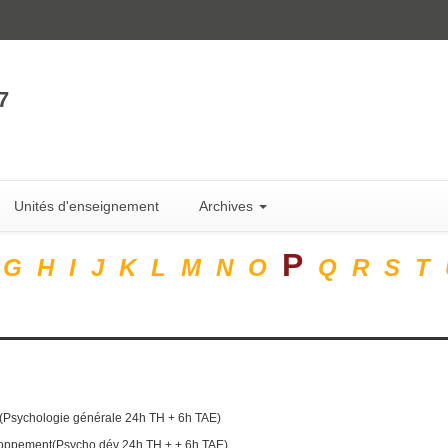
7
Unités d'enseignement
Archives
P
G
H
I
J
K
L
M
N
O
Q
R
S
T
(Psychologie générale 24h TH + 6h TAE)
oppement(Psycho dév 24h TH + + 6h TAE)