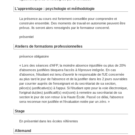
L'apprentissage : psychologie et méthodologie
La présence au cours est fortement conseillée pour comprendre et
construire ensemble. Des moments de travail en autonomie peuvent être
prévus. Ils seront alors renseignés par le formateur concerné.
présentiel
Ateliers de formations professionnelles
présence obligatoire
« Lors des séances d'AFP, la moindre absence injustifiée ou plus de 20%
d'absences justifiées bloquera l'accès à l'épreuve intégrée. En cas
d'absence, l'étudiant est tenu d'avertir le responsable de l'UE concernée
au plus tard le jour de l'absence et de la justifier dans les 2 jours ouvrables
par courrier auprès de l'enseignant et du secrétariat de sa section,
pièce(s) justificative(s) à l'appui. Si l'étudiant opte pour la voie électronique,
l'original du(des) justificatif(s) est(sont) à remettre au secrétariat de sa
section le jour de son retour à la Haute École. Passé ce délai, l'absence
sera reconnue non justifiée et l'évaluation notée par un zéro. »
Stage
En présentiel dans les écoles référentes
Allemand