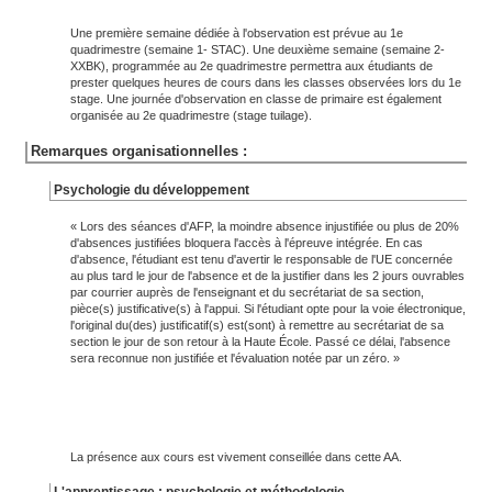
Une première semaine dédiée à l'observation est prévue au 1e
quadrimestre (semaine 1- STAC). Une deuxième semaine (semaine 2-
XXBK), programmée au 2e quadrimestre permettra aux étudiants de
prester quelques heures de cours dans les classes observées lors du 1e
stage. Une journée d'observation en classe de primaire est également
organisée au 2e quadrimestre (stage tuilage).
Remarques organisationnelles :
Psychologie du développement
« Lors des séances d'AFP, la moindre absence injustifiée ou plus de 20%
d'absences justifiées bloquera l'accès à l'épreuve intégrée. En cas
d'absence, l'étudiant est tenu d'avertir le responsable de l'UE concernée
au plus tard le jour de l'absence et de la justifier dans les 2 jours ouvrables
par courrier auprès de l'enseignant et du secrétariat de sa section,
pièce(s) justificative(s) à l'appui. Si l'étudiant opte pour la voie électronique,
l'original du(des) justificatif(s) est(sont) à remettre au secrétariat de sa
section le jour de son retour à la Haute École. Passé ce délai, l'absence
sera reconnue non justifiée et l'évaluation notée par un zéro. »
La présence aux cours est vivement conseillée dans cette AA.