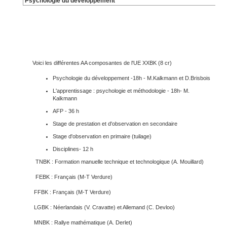
Psychologie du développement
Voici les différentes AA composantes de l'UE XXBK (8 cr)
Psychologie du développement -18h - M.Kalkmann et D.Brisbois
L'apprentissage : psychologie et méthodologie - 18h- M.
Kalkmann
AFP - 36 h
Stage de prestation et d'observation en secondaire
Stage d'observation en primaire (tuilage)
Disciplines- 12 h
TNBK : Formation manuelle technique et technologique (A. Mouillard)
FEBK : Français (M-T Verdure)
FFBK : Français (M-T Verdure)
LGBK : Néerlandais (V. Cravatte) et Allemand (C. Devloo)
MNBK : Rallye mathématique (A. Derlet)