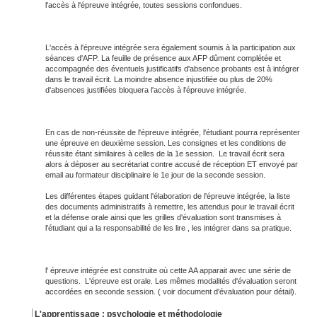
l'accès à l'épreuve intégrée, toutes sessions confondues.
L'accès à l'épreuve intégrée sera également soumis à la participation aux
séances d'AFP. La feuille de présence aux AFP dûment complétée et
accompagnée des éventuels justificatifs d'absence probants est à intégrer
dans le travail écrit. La moindre absence injustifiée ou plus de 20%
d'absences justifiées bloquera l'accès à l'épreuve intégrée.
En cas de non-réussite de l'épreuve intégrée, l'étudiant pourra représenter
une épreuve en deuxième session. Les consignes et les conditions de
réussite étant similaires à celles de la 1e session. Le travail écrit sera
alors à déposer au secrétariat contre accusé de réception ET envoyé par
email au formateur disciplinaire le 1e jour de la seconde session.
Les différentes étapes guidant l'élaboration de l'épreuve intégrée, la liste
des documents administratifs à remettre, les attendus pour le travail écrit
et la défense orale ainsi que les grilles d'évaluation sont transmises à
l'étudiant qui a la responsabilité de les lire , les intégrer dans sa pratique.
l' épreuve intégrée est construite où cette AA apparait avec une série de
questions. L'épreuve est orale. Les mêmes modalités d'évaluation seront
accordées en seconde session. ( voir document d'évaluation pour détail).
L'apprentissage : psychologie et méthodologie