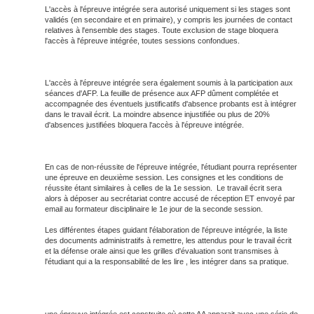
L'accès à l'épreuve intégrée sera autorisé uniquement si les stages sont
validés (en secondaire et en primaire), y compris les journées de contact
relatives à l'ensemble des stages. Toute exclusion de stage bloquera
l'accès à l'épreuve intégrée, toutes sessions confondues.
L'accès à l'épreuve intégrée sera également soumis à la participation aux
séances d'AFP. La feuille de présence aux AFP dûment complétée et
accompagnée des éventuels justificatifs d'absence probants est à intégrer
dans le travail écrit. La moindre absence injustifiée ou plus de 20%
d'absences justifiées bloquera l'accès à l'épreuve intégrée.
En cas de non-réussite de l'épreuve intégrée, l'étudiant pourra représenter
une épreuve en deuxième session. Les consignes et les conditions de
réussite étant similaires à celles de la 1e session. Le travail écrit sera
alors à déposer au secrétariat contre accusé de réception ET envoyé par
email au formateur disciplinaire le 1e jour de la seconde session.
Les différentes étapes guidant l'élaboration de l'épreuve intégrée, la liste
des documents administratifs à remettre, les attendus pour le travail écrit
et la défense orale ainsi que les grilles d'évaluation sont transmises à
l'étudiant qui a la responsabilité de les lire , les intégrer dans sa pratique.