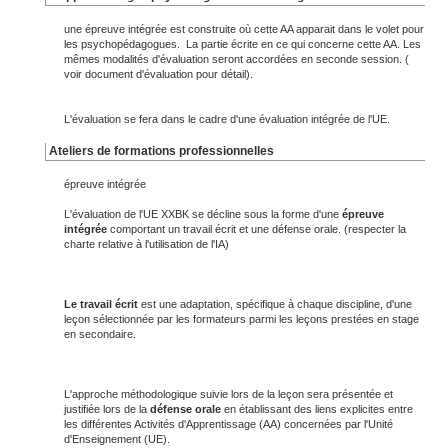
une épreuve intégrée est construite où cette AA apparait dans le volet pour
les psychopédagogues. La partie écrite en ce qui concerne cette AA. Les
mêmes modalités d'évaluation seront accordées en seconde session. (
voir document d'évaluation pour détail).
L'évaluation se fera dans le cadre d'une évaluation intégrée de l'UE.
Ateliers de formations professionnelles
épreuve intégrée
L'évaluation de l'UE XXBK se décline sous la forme d'une
épreuve
intégrée
comportant un travail écrit et une défense orale. (respecter la
charte relative à l'utilisation de l'IA)
Le travail écrit
est une adaptation, spécifique à chaque discipline, d'une
leçon sélectionnée par les formateurs parmi les leçons prestées en stage
en secondaire.
L'approche méthodologique suivie lors de la leçon sera présentée et
justifiée lors de la
défense orale
en établissant des liens explicites entre
les différentes Activités d'Apprentissage (AA) concernées par l'Unité
d'Enseignement (UE).