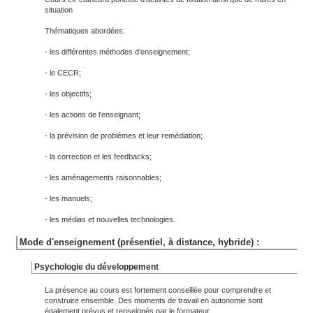
situation
Thématiques abordées:
- les différentes méthodes d'enseignement;
- le CECR;
- les objectifs;
- les actions de l'enseignant;
- la prévision de problèmes et leur remédiation;
- la correction et les feedbacks;
- les aménagements raisonnables;
- les manuels;
- les médias et nouvelles technologies.
Mode d'enseignement (présentiel, à distance, hybride) :
Psychologie du développement
La présence au cours est fortement conseillée pour comprendre et
construire ensemble. Des moments de travail en autonomie sont
également prévus et renseignés par le formateur.