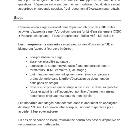
une épreuve intégrée est construite où cette AA apparait avec une série de
questions. L'épreuve est orale. Les mêmes modalités d'évaluation seront
accordées en seconde session. ( voir document d'évaluation pour détail).
Stage
L'évaluation du stage intervient dans l'épreuve intégrée des différentes
activités d'apprentissage (AA) qui composent l'unité d'enseignement XXBK
«
Posture enseignante - Plaisir d'apprendre - Réflexivité - Discipline »
Les manquements suivants
seront sanctionnés d'un zéro à l'UE et
bloqueront l'accès à l'épreuve intégrée :
non-prestation du stage ;
absence injustifiée au stage ;
exclusion du stage motivée suite à une concertation entre
formateurs HERS et maître(s) de stage ;
tout manquement déontologique grave ; (voir compétence
professionnelle dans la grille d'évaluation du document de
consignes de stage)
absence de preuve que le stage a été effectué dans sa globalité
(dossier administratif incomplet : nombre d'heures non atteint,
documents originaux manquants, non signés...)
Les modalités des stages sont décrites dans le document de consignes
de stage S3 Bloc 1 et doivent être scrupuleusement respectées pour
accéder à l'épreuve intégrée.
En cas de seconde session, l'étudiant ne pourra pas passer d'épreuve de
récupération pour cette partie.