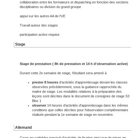
collaboration entre les formateurs et dispatching en fonction des sections
disciplinaires ou division du grand groupe
appui sur les autres AA de l'UE
Travail autour des stages
participation active requise
Stage
Stage de prestation ( 8h de prestation et 14 h d'observation active)
Durant cette 2e semaine de stage, l'étudiant sera amené à
prester
8 heures
d'activités d'apprentissage devant les classes
observées précédemment, sous la guidance rapprochée du
maitre de stage. Les modalités relatives à la préparation des
leçons sont décrites dans le document de consignes de stage S3
Bloc 1
observer
14 heures d'activités d'apprentissage dans les mêmes
conditions que celles décrites pour l'observation complémentaire
réalisée pendant la 1e semaine de stage en novembre.
Allemand
Cours ex-cathédra ponctué d'activités de fixation ainsi que de mises en