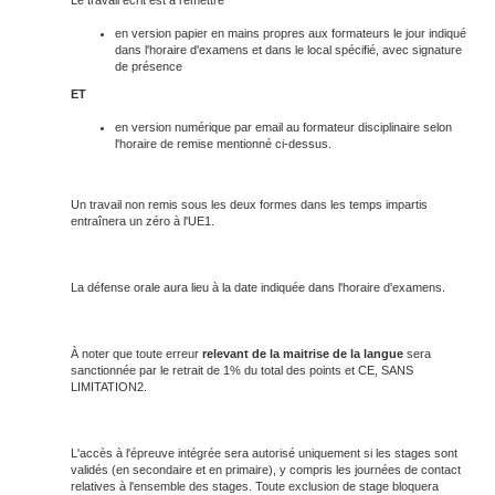
Le travail écrit est à remettre
en version papier en mains propres aux formateurs le jour indiqué
dans l'horaire d'examens et dans le local spécifié, avec signature
de présence
ET
en version numérique par email au formateur disciplinaire selon
l'horaire de remise mentionné ci-dessus.
Un travail non remis sous les deux formes dans les temps impartis
entraînera un zéro à l'UE1.
La défense orale aura lieu à la date indiquée dans l'horaire d'examens.
À noter que toute erreur
relevant de la maitrise de la langue
sera
sanctionnée par le retrait de 1% du total des points et CE, SANS
LIMITATION2.
L'accès à l'épreuve intégrée sera autorisé uniquement si les stages sont
validés (en secondaire et en primaire), y compris les journées de contact
relatives à l'ensemble des stages. Toute exclusion de stage bloquera