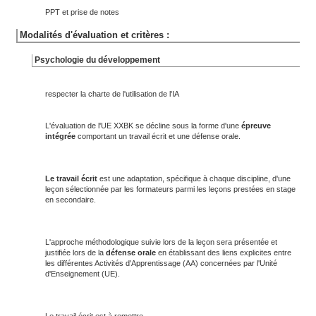
PPT et prise de notes
Modalités d'évaluation et critères :
Psychologie du développement
respecter la charte de l'utilisation de l'IA
L'évaluation de l'UE XXBK se décline sous la forme d'une
épreuve
intégrée
comportant un travail écrit et une défense orale.
Le travail écrit
est une adaptation, spécifique à chaque discipline, d'une
leçon sélectionnée par les formateurs parmi les leçons prestées en stage
en secondaire.
L'approche méthodologique suivie lors de la leçon sera présentée et
justifiée lors de la
défense orale
en établissant des liens explicites entre
les différentes Activités d'Apprentissage (AA) concernées par l'Unité
d'Enseignement (UE).