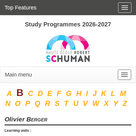
Top Features
Toggle
naviga
Study Programmes 2026-2027
Main menu
Toggle
naviga
B
A
C
D
E
F
G
H
I
J
K
L
M
N
O
P
Q
R
S
T
U
V
W
X
Y
Z
Olivier
Berger
Learning units :